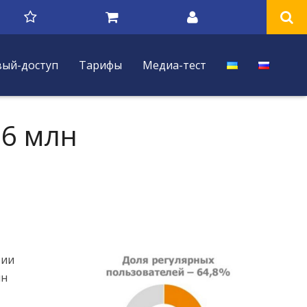
вый-доступ
Тарифы
Медиа-тест
,6 млн
рии
лн