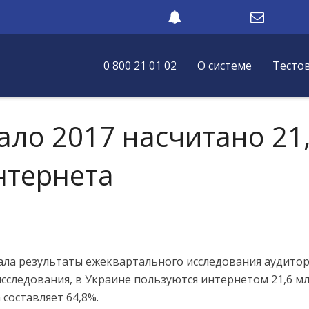
0 800 21 01 02
О системе
Тесто
ало 2017 насчитано 21
нтернета
ла результаты ежеквартального исследования аудито
исследования, в Украине пользуются интернетом 21,6 м
составляет 64,8%.