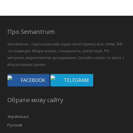
Про Semantrum
Semantrum - персональний сервіс моніторингу всіх типів ЗМІ
та соцмедіа. Медіа-аналіз, тональність, репутація, PR-
метрики, маркетингові дослідження. Онлайн-сервіс та звіти з
візуалізацією даних
FACEBOOK
TELEGRAM
Обрати мову сайту
Українська
Русский