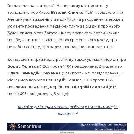
“великолепная пятёрка”. На першому місці рейтингу
традиційно мер Києва
Віталій Кличко
(4261 повідомлення).
Але минулий тиждень став для Кличка рекордним: вперше з
моменту проведення медіа-рейтингу за сім днів про нього
було написано так багато. Цьому посприяли заяви Кличка
про будівництво Подільсько-Воскресенського мосту, про
нелюбов до снігу, про задекларовані велосипеди та ін.
До першої п’ятірки медіа-рейтингу також увійшли: мер Дніпра
Борис Філатов
(1265 проти 1104 повідомлень, 2 місце), мер
Одеси
Геннадій Труханов
(1233 проти 671 повідомлення, 3
місце), мер Харкова
Геннадій Кернес
(1039 проти 1172
повідомлень, 4 місце), мер Львова
Андрій Садовий
(616
проти 496 повідомлень, 5 місце).
(
перейти до інтерактивного рейтингу і повного медіа-
аналізу>>>
)