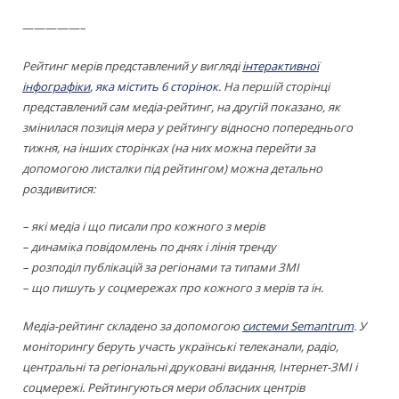
—————–
Рейтинг мерів представлений у вигляді
інтерактивної
інфографіки
, яка містить 6 сторінок
. На першій сторінці
представлений сам медіа-рейтинг, на другій показано, як
змінилася позиція мера у рейтингу відносно попереднього
тижня, на інших сторінках (на них можна перейти за
допомогою листалки під рейтингом) можна детально
роздивитися:
– які медіа і що писали про кожного з мерів
– динаміка повідомлень по днях і лінія тренду
– розподіл публікацій за регіонами та типами ЗМІ
– що пишуть у соцмережах про кожного з мерів та ін.
Медіа-рейтинг складено за допомогою
системи Semantrum
. У
моніторингу беруть участь українські телеканали, радіо,
центральні та регіональні друковані видання, Інтернет-ЗМІ і
соцмережі. Рейтингуються мери обласних центрів