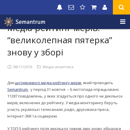
Медіа-рейтинг мерів:
0 800 21 01 02
“великолепная пятерка”
Про систему
знову у зборі
Тестовий-доступ
08/11/2016
Медіа-аналітика
Тарифи
Для
щотижневого медіа-рейтингу мерів
, який проводить
Медіа-тест
Semantrum
, у період 31 жовтня – 6 листопада опрацьовано
11287 повідомлень, у яких згадується про одного чи декількох
мерів, включених до рейтингу. У медіа-моніторингу беруть
участь українські телеканали, радіо, друкована преса,
Інтернет-ЗМІ та соцмережі.
У ТОП-5 рейтингу після декількох тижнів змін знову зібралася